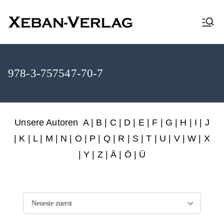
XEBAN-Verlag
978-3-757547-70-7
Unsere Autoren
A
|
B
|
C
|
D
|
E
|
F
|
G
|
H
|
I
|
J
|
K
|
L
|
M
|
N
|
O
|
P
|
Q
|
R
|
S
|
T
|
U
|
V
|
W
|
X
|
Y
|
Z
|
Ä
| Ö | Ü