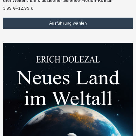
drei Welten: Ein klassischer Science-Fiction-Roman
–
3,99
€
12,99
€
Ausführung wählen