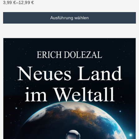
–
3,99
€
12,99
€
Ausführung wählen