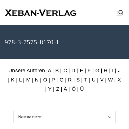
XEBAN-Verlag
978-3-7575-8170-1
Unsere Autoren
A
|
B
|
C
|
D
|
E
|
F
|
G
|
H
|
I
|
J
|
K
|
L
|
M
|
N
|
O
|
P
|
Q
|
R
|
S
|
T
|
U
|
V
|
W
|
X
|
Y
|
Z
|
Ä
| Ö | Ü