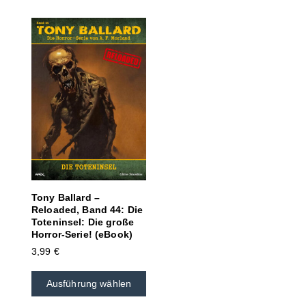
Tony Ballard –
Reloaded, Band 44: Die
Toteninsel: Die große
Horror-Serie! (eBook)
3,99
€
Ausführung wählen