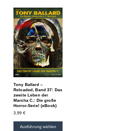
Tony Ballard –
Reloaded, Band 37: Das
zweite Leben der
Marsha C.: Die große
Horror-Serie! (eBook)
3,99
€
Ausführung wählen