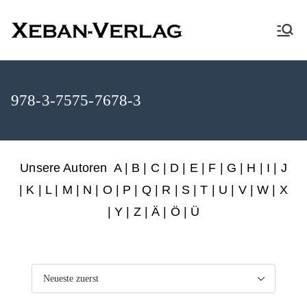
XEBAN-Verlag
978-3-7575-7678-3
Unsere Autoren
A
|
B
|
C
|
D
|
E
|
F
|
G
|
H
|
I
|
J
|
K
|
L
|
M
|
N
|
O
|
P
|
Q
|
R
|
S
|
T
|
U
|
V
|
W
|
X
|
Y
|
Z
|
Ä
| Ö | Ü