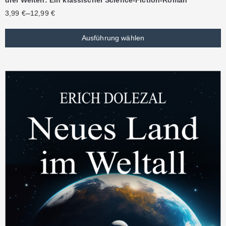
–
3,99
€
12,99
€
Ausführung wählen