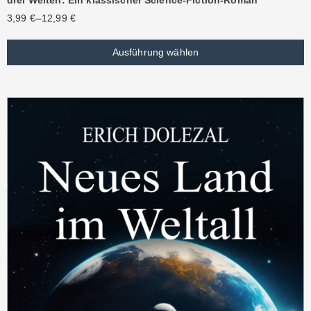
–
3,99
€
12,99
€
Ausführung wählen