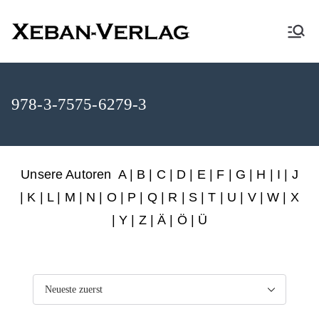
XEBAN-Verlag
978-3-7575-6279-3
Unsere Autoren
A
|
B
|
C
|
D
|
E
|
F
|
G
|
H
|
I
|
J
|
K
|
L
|
M
|
N
|
O
|
P
|
Q
|
R
|
S
|
T
|
U
|
V
|
W
|
X
|
Y
|
Z
|
Ä
| Ö | Ü