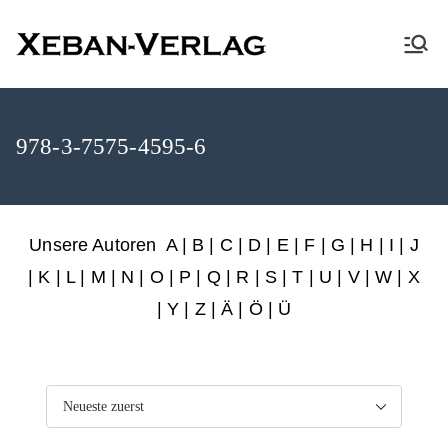
XEBAN-Verlag
978-3-7575-4595-6
Unsere Autoren
A
|
B
|
C
|
D
|
E
|
F
|
G
|
H
|
I
|
J
|
K
|
L
|
M
|
N
|
O
|
P
|
Q
|
R
|
S
|
T
|
U
|
V
|
W
|
X
|
Y
|
Z
|
Ä
| Ö | Ü