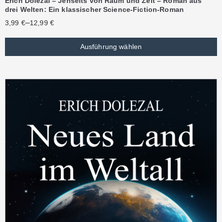
Erich Dolezal – Jenseits von Raum und Zeit – Roman aus
drei Welten: Ein klassischer Science-Fiction-Roman
–
3,99
€
12,99
€
Ausführung wählen