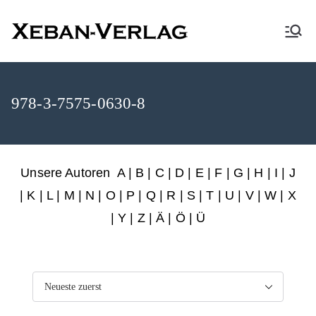
XEBAN-Verlag
978-3-7575-0630-8
Unsere Autoren
A
|
B
|
C
|
D
|
E
|
F
|
G
|
H
|
I
|
J
|
K
|
L
|
M
|
N
|
O
|
P
|
Q
|
R
|
S
|
T
|
U
|
V
|
W
|
X
|
Y
|
Z
|
Ä
| Ö | Ü