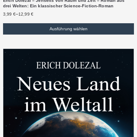
Erich Dolezal – Jenseits von Raum und Zeit – Roman aus
drei Welten: Ein klassischer Science-Fiction-Roman
–
3,99
€
12,99
€
Ausführung wählen