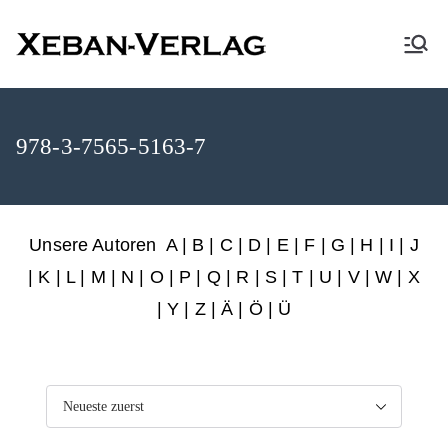
XEBAN-Verlag
978-3-7565-5163-7
Unsere Autoren
A
|
B
|
C
|
D
|
E
|
F
|
G
|
H
|
I
|
J
|
K
|
L
|
M
|
N
|
O
|
P
|
Q
|
R
|
S
|
T
|
U
|
V
|
W
|
X
|
Y
|
Z
|
Ä
| Ö | Ü