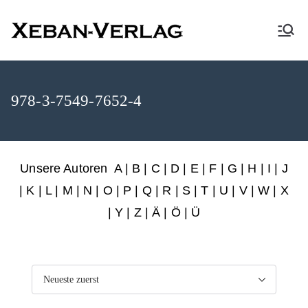
XEBAN-Verlag
978-3-7549-7652-4
Unsere Autoren
A
|
B
|
C
|
D
|
E
|
F
|
G
|
H
|
I
|
J
|
K
|
L
|
M
|
N
|
O
|
P
|
Q
|
R
|
S
|
T
|
U
|
V
|
W
|
X
|
Y
|
Z
|
Ä
| Ö | Ü