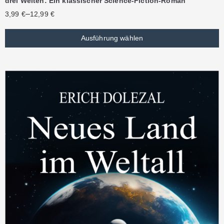
drei Welten: Ein klassischer Science-Fiction-Roman
–
3,99
€
12,99
€
Ausführung wählen