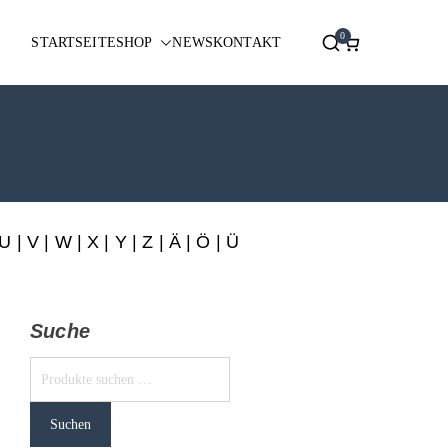
0
STARTSEITE
SHOP
NEWS
KONTAKT
U
|
V
|
W
|
X
|
Y
|
Z
|
Ä
| Ö | Ü
Suche
Suchen