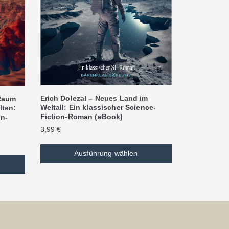
Erich Dolezal – Neues Land im
 Raum
Weltall: Ein klassischer Science-
lten:
Fiction-Roman (eBook)
on-
3,99
€
Ausführung wählen