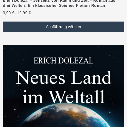
Erich Dolezal – Jenseits von Raum und Zeit – Roman aus
drei Welten: Ein klassischer Science-Fiction-Roman
–
3,99
€
12,99
€
Ausführung wählen