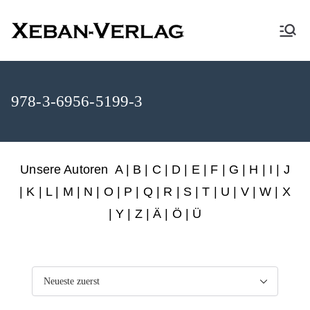
XEBAN-Verlag
978-3-6956-5199-3
Unsere Autoren
A
|
B
|
C
|
D
|
E
|
F
|
G
|
H
|
I
|
J
|
K
|
L
|
M
|
N
|
O
|
P
|
Q
|
R
|
S
|
T
|
U
|
V
|
W
|
X
|
Y
|
Z
|
Ä
| Ö | Ü