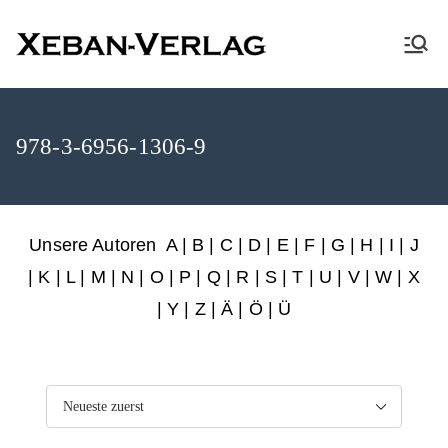
XEBAN-Verlag
978-3-6956-1306-9
Unsere Autoren
A
|
B
|
C
|
D
|
E
|
F
|
G
|
H
|
I
|
J
|
K
|
L
|
M
|
N
|
O
|
P
|
Q
|
R
|
S
|
T
|
U
|
V
|
W
|
X
|
Y
|
Z
|
Ä
| Ö | Ü