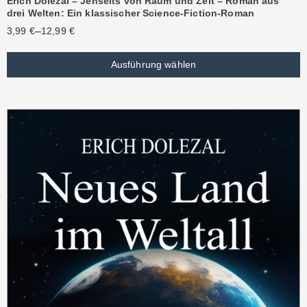
Erich Dolezal – Jenseits von Raum und Zeit – Roman aus
drei Welten: Ein klassischer Science-Fiction-Roman
–
3,99
€
12,99
€
Ausführung wählen