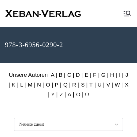
XEBAN-Verlag
978-3-6956-0290-2
Unsere Autoren
A
|
B
|
C
|
D
|
E
|
F
|
G
|
H
|
I
|
J
|
K
|
L
|
M
|
N
|
O
|
P
|
Q
|
R
|
S
|
T
|
U
|
V
|
W
|
X
|
Y
|
Z
|
Ä
| Ö | Ü