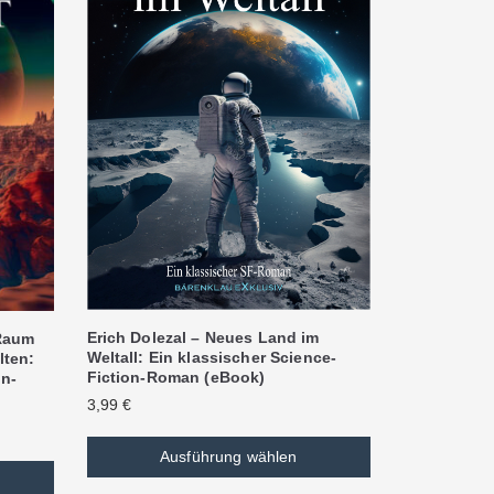
Erich Dolezal – Neues Land im
 Raum
Weltall: Ein klassischer Science-
lten:
Fiction-Roman (eBook)
on-
3,99
€
Ausführung wählen