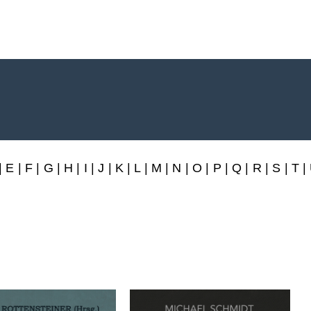
rlag
|
E
|
F
|
G
|
H
|
I
|
J
|
K
|
L
|
M
|
N
|
O
|
P
|
Q
|
R
|
S
|
T
|