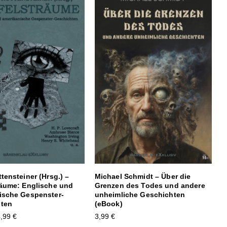
tensteiner (Hrsg.) –
Michael Schmidt – Über die
räume: Englische und
Grenzen des Todes und andere
ische Gespenster-
unheimliche Geschichten
ten
(eBook)
4,99
€
3,99
€