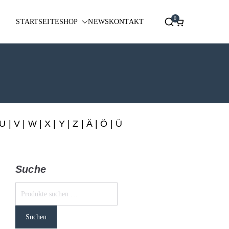
0
STARTSEITE
SHOP
NEWS
KONTAKT
U
|
V
|
W
|
X
|
Y
|
Z
|
Ä
| Ö | Ü
Suche
Suchen