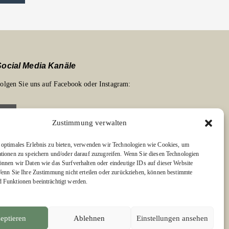
Social Media Kanäle
olgen Sie uns auf Facebook oder Instagram:
Zustimmung verwalten
optimales Erlebnis zu bieten, verwenden wir Technologien wie Cookies, um
Links zu unseren Partnerverlagen
tionen zu speichern und/oder darauf zuzugreifen. Wenn Sie diesen Technologien
nnen wir Daten wie das Surfverhalten oder eindeutige IDs auf dieser Website
dition Bärenklau
Wenn Sie Ihre Zustimmung nicht erteilen oder zurückziehen, können bestimmte
BÄRENKLAU EXKLUSIV
Funktionen beeinträchtigt werden.
eptieren
Ablehnen
Einstellungen ansehen