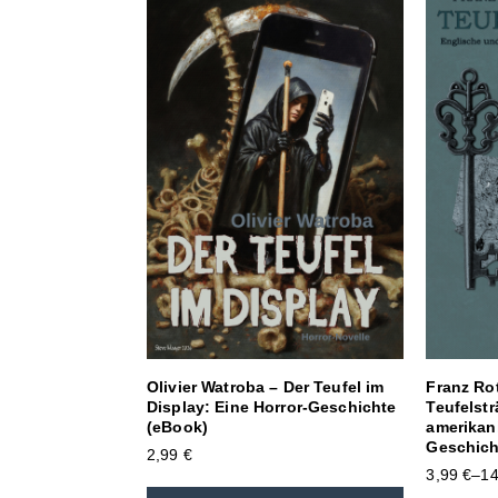
Olivier Watroba – Der Teufel im
Franz Rot
Display: Eine Horror-Geschichte
Teufelst
(eBook)
amerikan
Geschich
2,99
€
3,99
€
–
1