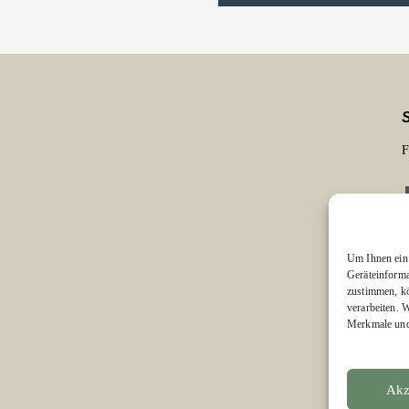
F
Um Ihnen ein 
Geräteinforma
zustimmen, kö
E
verarbeiten. 
Merkmale und 
Akz