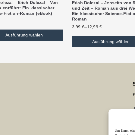
olezal – Erich Dolezal – Von
Erich Dolezal – Jenseits von
 entführt: Ein klassischer
und Zeit – Roman aus drei We
e-Fiction-Roman (eBook)
Ein klassischer Science-Ficti
Roman
–
3,99
€
12,99
€
Ausführung wählen
Ausführung wählen
F
Um Ihnen ein 