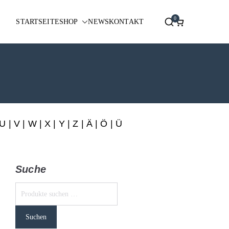
0
STARTSEITE
SHOP
NEWS
KONTAKT
U
|
V
|
W
|
X
|
Y
|
Z
|
Ä
| Ö | Ü
Suche
Suchen