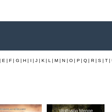
rlag
|
E
|
F
|
G
|
H
|
I
|
J
|
K
|
L
|
M
|
N
|
O
|
P
|
Q
|
R
|
S
|
T
|