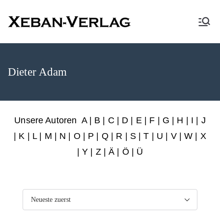
XEBAN-Verlag
Dieter Adam
Unsere Autoren
A
|
B
|
C
|
D
|
E
|
F
|
G
|
H
|
I
|
J
|
K
|
L
|
M
|
N
|
O
|
P
|
Q
|
R
|
S
|
T
|
U
|
V
|
W
|
X
|
Y
|
Z
|
Ä
| Ö | Ü