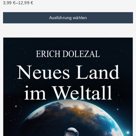
–
3,99
€
12,99
€
Ausführung wählen