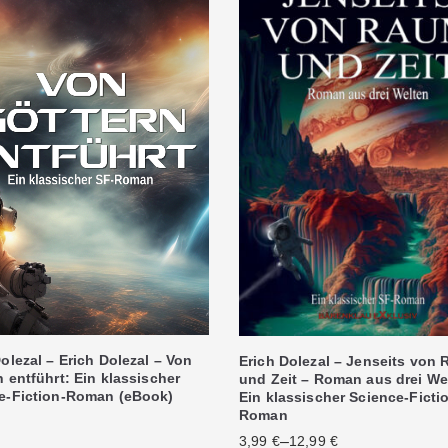
olezal – Erich Dolezal – Von
Erich Dolezal – Jenseits von
 entführt: Ein klassischer
und Zeit – Roman aus drei We
e-Fiction-Roman (eBook)
Ein klassischer Science-Ficti
Roman
–
3,99
€
12,99
€