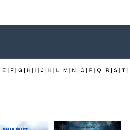
rlag
|
E
|
F
|
G
|
H
|
I
|
J
|
K
|
L
|
M
|
N
|
O
|
P
|
Q
|
R
|
S
|
T
|