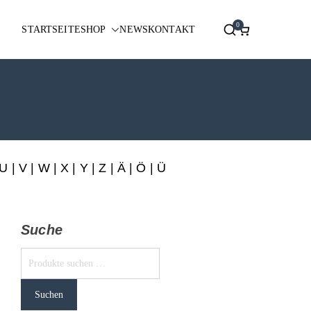
0
STARTSEITE
SHOP
NEWS
KONTAKT
U
|
V
|
W
|
X
|
Y
|
Z
|
Ä
| Ö | Ü
Suche
Suchen