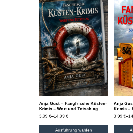
Anja Gust – Fangfrische Küsten-
Anja Gus
Krimis – Wort und Totschlag
Krimis – 
3,99
€
–
14,99
€
3,99
€
–
1
Ausführung wählen
A