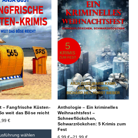
t – Fangfrische Küsten-
Anthologie – Ein kriminelles
So weit das Böse reicht
Weihnachtsfest –
Schneeflöckchen,
4,99
€
Schwarzröckchen: 5 Krimis zum
Fest
usführung wählen
6,99
€
–
21,99
€