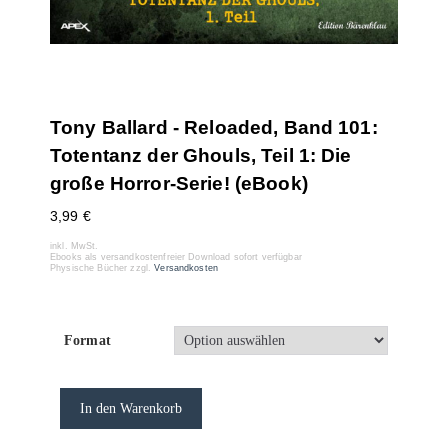
Tony Ballard - Reloaded, Band 101:
Totentanz der Ghouls, Teil 1: Die
große Horror-Serie! (eBook)
3,99
€
inkl. MwSt.
Ebooks als versandkostenfreier Download sofort verfügbar
Physische Bücher zzgl.
Versandkosten
Format
In den Warenkorb