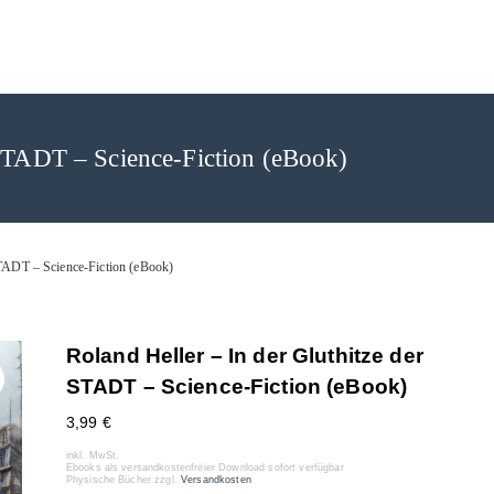
rlag
 STADT – Science-Fiction (eBook)
STADT – Science-Fiction (eBook)
Roland Heller – In der Gluthitze der
STADT – Science-Fiction (eBook)
3,99
€
inkl. MwSt.
Ebooks als versandkostenfreier Download sofort verfügbar
Physische Bücher zzgl.
Versandkosten