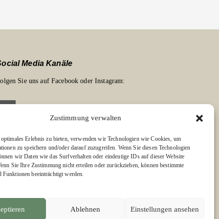
Social Media Kanäle
olgen Sie uns auf Facebook oder Instagram:
Zustimmung verwalten
optimales Erlebnis zu bieten, verwenden wir Technologien wie Cookies, um
Links zu unseren Partnerverlagen
tionen zu speichern und/oder darauf zuzugreifen. Wenn Sie diesen Technologien
nnen wir Daten wie das Surfverhalten oder eindeutige IDs auf dieser Website
dition Bärenklau
Wenn Sie Ihre Zustimmung nicht erteilen oder zurückziehen, können bestimmte
BÄRENKLAU EXKLUSIV
Funktionen beeinträchtigt werden.
eptieren
Ablehnen
Einstellungen ansehen