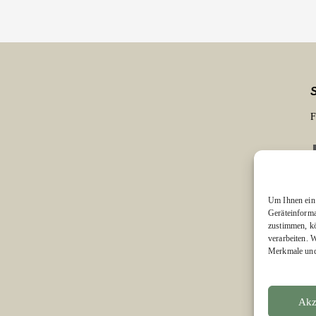
F
Um Ihnen ein 
Geräteinforma
zustimmen, kö
E
verarbeiten. 
Merkmale und 
Akz