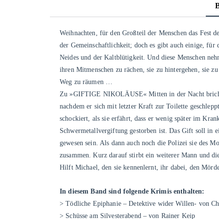
Weihnachten, für den Großteil der Menschen das Fest d
der Gemeinschaftlichkeit; doch es gibt auch einige, für d
Neides und der Kaltblütigkeit. Und diese Menschen ne
ihren Mitmenschen zu rächen, sie zu hintergehen, sie 
Weg zu räumen …
Zu »GIFTIGE NIKOLÄUSE« Mitten in der Nacht brich
nachdem er sich mit letzter Kraft zur Toilette geschleppt
schockiert, als sie erfährt, dass er wenig später im Kran
Schwermetallvergiftung gestorben ist. Das Gift soll in
gewesen sein. Als dann auch noch die Polizei sie des Mo
zusammen. Kurz darauf stirbt ein weiterer Mann und die 
Hilft Michael, den sie kennenlernt, ihr dabei, den Mörd
In diesem Band sind folgende Krimis enthalten:
> Tödliche Epiphanie – Detektive wider Willen- von Ch
> Schüsse am Silvesterabend – von Rainer Keip