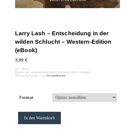
Larry Lash – Entscheidung in der
wilden Schlucht – Western-Edition
(eBook)
3,99
€
inkl. MwSt.
Ebooks als versandkostenfreier Download sofort verfügbar
Physische Bücher zzgl.
Versandkosten
Format
In den Warenkorb