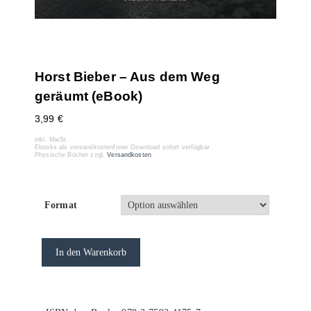
Horst Bieber – Aus dem Weg
geräumt (eBook)
3,99
€
inkl. MwSt.
Ebooks als versandkostenfreier Download sofort verfügbar
Physische Bücher zzgl.
Versandkosten
Format
In den Warenkorb