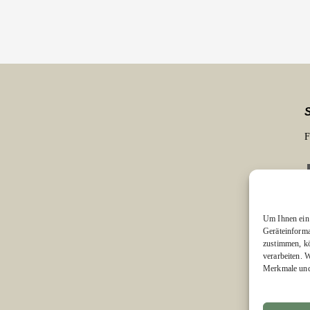
F
Um Ihnen ein 
Geräteinforma
zustimmen, kö
E
verarbeiten. 
Merkmale und 