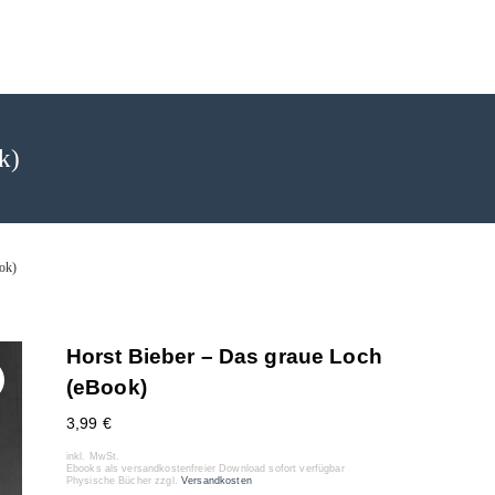
rlag
k)
ok)
Horst Bieber – Das graue Loch
(eBook)
3,99
€
inkl. MwSt.
Ebooks als versandkostenfreier Download sofort verfügbar
Physische Bücher zzgl.
Versandkosten