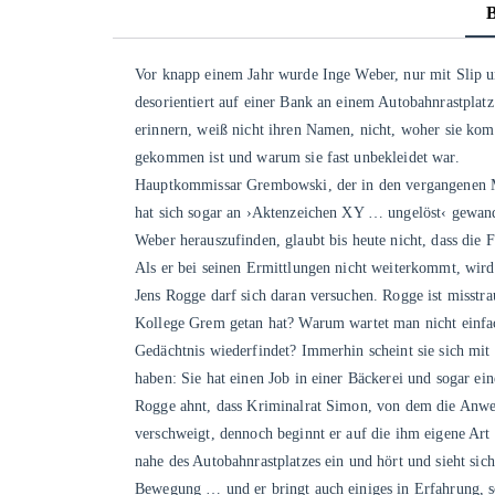
Vor knapp einem Jahr wurde Inge Weber, nur mit Slip 
desorientiert auf einer Bank an einem Autobahnrastplatz
erinnern, weiß nicht ihren Namen, nicht, woher sie kom
gekommen ist und warum sie fast unbekleidet war.
Hauptkommissar Grembowski, der in den vergangenen Mo
hat sich sogar an ›Aktenzeichen XY … ungelöst‹ gewand
Weber herauszufinden, glaubt bis heute nicht, dass die F
Als er bei seinen Ermittlungen nicht weiterkommt, wird
Jens Rogge darf sich daran versuchen. Rogge ist misstrau
Kollege Grem getan hat? Warum wartet man nicht einfa
Gedächtnis wiederfindet? Immerhin scheint sie sich mit
haben: Sie hat einen Job in einer Bäckerei und sogar ei
Rogge ahnt, dass Kriminalrat Simon, von dem die Anw
verschweigt, dennoch beginnt er auf die ihm eigene Art 
nahe des Autobahnrastplatzes ein und hört und sieht sic
Bewegung … und er bringt auch einiges in Erfahrung, s