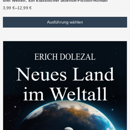
drei Welten: Ein klassischer Science-Fiction-Roman
–
3,99
€
12,99
€
Ausführung wählen