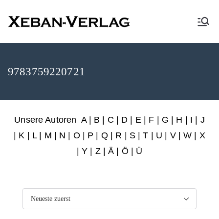
XEBAN-Verlag
9783759220721
Unsere Autoren
A
|
B
|
C
|
D
|
E
|
F
|
G
|
H
|
I
|
J
|
K
|
L
|
M
|
N
|
O
|
P
|
Q
|
R
|
S
|
T
|
U
|
V
|
W
|
X
|
Y
|
Z
|
Ä
| Ö | Ü