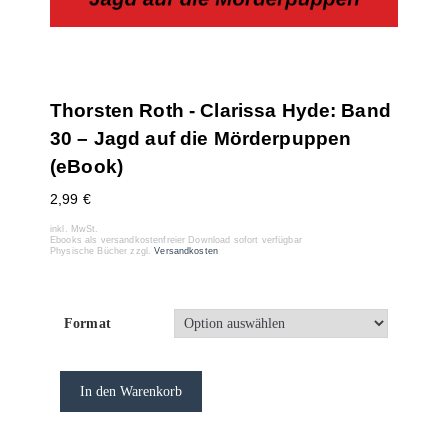
Thorsten Roth - Clarissa Hyde: Band
30 – Jagd auf die Mörderpuppen
(eBook)
2,99
€
inkl. MwSt.
Ebooks als versandkostenfreier Download sofort verfügbar
Physische Bücher zzgl.
Versandkosten
Format
In den Warenkorb