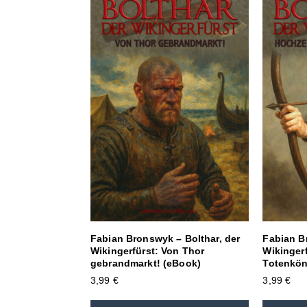
Fabian Bronswyk – Bolthar, der
Fabian B
Wikingerfürst: Von Thor
Wikingerf
gebrandmarkt! (eBook)
Totenkön
3,99
€
3,99
€