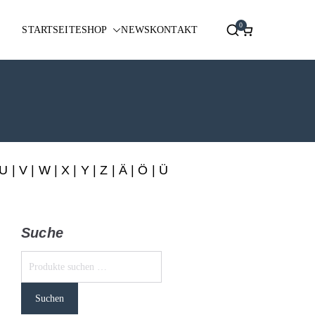
0
STARTSEITE
SHOP
NEWS
KONTAKT
U
|
V
|
W
|
X
|
Y
|
Z
|
Ä
| Ö | Ü
Suche
Suchen