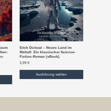
Erich Dolezal – Neues Land im
 Raum
Weltall: Ein klassischer Science-
lten:
Fiction-Roman (eBook)
on-
3,99
€
Ausführung wählen