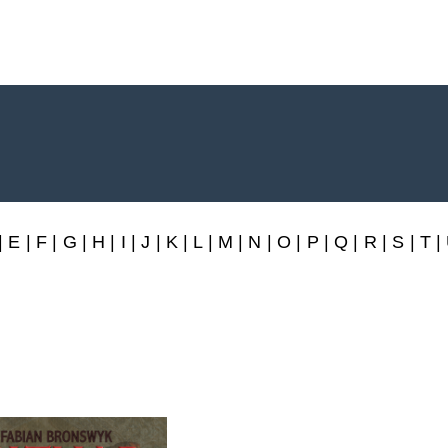
rlag
|
E
|
F
|
G
|
H
|
I
|
J
|
K
|
L
|
M
|
N
|
O
|
P
|
Q
|
R
|
S
|
T
|