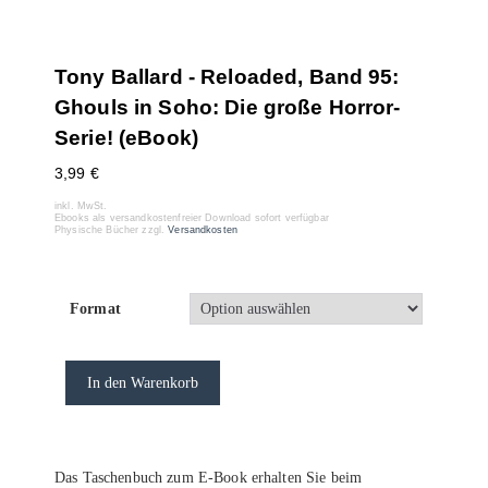
Tony Ballard - Reloaded, Band 95:
Ghouls in Soho: Die große Horror-
Serie! (eBook)
3,99
€
inkl. MwSt.
Ebooks als versandkostenfreier Download sofort verfügbar
Physische Bücher zzgl.
Versandkosten
Format
In den Warenkorb
Das Taschenbuch zum E-Book erhalten Sie beim