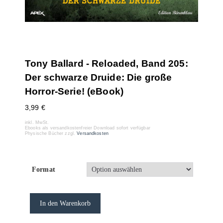
Tony Ballard - Reloaded, Band 205:
Der schwarze Druide: Die große
Horror-Serie! (eBook)
3,99
€
inkl. MwSt.
Ebooks als versandkostenfreier Download sofort verfügbar
Physische Bücher zzgl.
Versandkosten
Format
In den Warenkorb