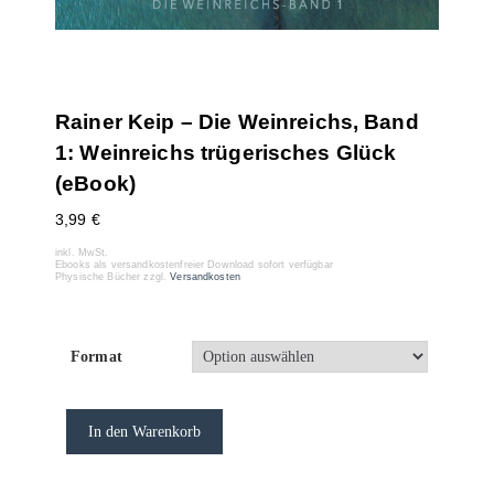
Rainer Keip – Die Weinreichs, Band
1: Weinreichs trügerisches Glück
(eBook)
3,99
€
inkl. MwSt.
Ebooks als versandkostenfreier Download sofort verfügbar
Physische Bücher zzgl.
Versandkosten
Format
In den Warenkorb