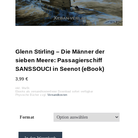
Glenn Stirling – Die Männer der
sieben Meere: Passagierschiff
SANSSOUCI in Seenot (eBook)
3,99
€
inkl. MwSt.
Ebooks als versandkostenfreier Download sofort verfügbar
Physische Bücher zzgl.
Versandkosten
Format