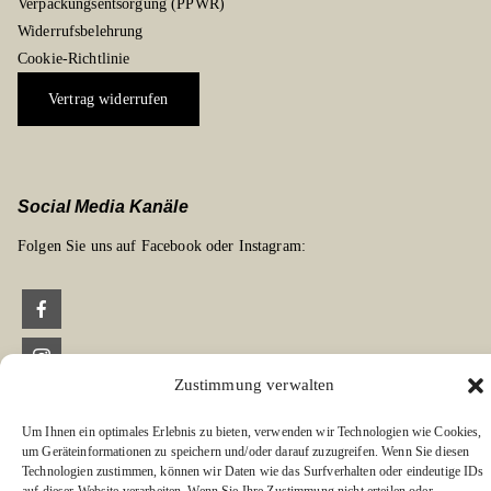
Verpackungsentsorgung (PPWR)
Widerrufsbelehrung
Cookie-Richtlinie
Vertrag widerrufen
Social Media Kanäle
Folgen Sie uns auf Facebook oder Instagram:
Zustimmung verwalten
Links zu unseren Partnerverlagen
Edition Bärenklau
Um Ihnen ein optimales Erlebnis zu bieten, verwenden wir Technologien wie Cookies,
um Geräteinformationen zu speichern und/oder darauf zuzugreifen. Wenn Sie diesen
BÄRENKLAU EXKLUSIV
Technologien zustimmen, können wir Daten wie das Surfverhalten oder eindeutige IDs