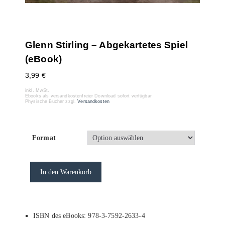
Glenn Stirling – Abgekartetes Spiel
(eBook)
3,99
€
inkl. MwSt.
Ebooks als versandkostenfreier Download sofort verfügbar
Physische Bücher zzgl.
Versandkosten
Format
In den Warenkorb
ISBN des eBooks: 978-3-7592-2633-4