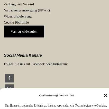
Zahlung und Versand
Verpackungsentsorgung (PPWR)
Widerrufsbelehrung
Cookie-Richtlinie
Vertrag widerrufen
Social Media Kanäle
Folgen Sie uns auf Facebook oder Instagram:
Zustimmung verwalten
Links zu unseren Partnerverlagen
Edition Bärenklau
Um Ihnen ein optimales Erlebnis zu bieten, verwenden wir Technologien wie Cookies,