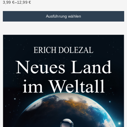
–
3,99
€
12,99
€
Ausführung wählen