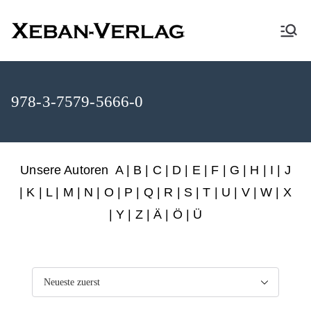
XEBAN-Verlag
978-3-7579-5666-0
Unsere Autoren
A
|
B
|
C
|
D
|
E
|
F
|
G
|
H
|
I
|
J
|
K
|
L
|
M
|
N
|
O
|
P
|
Q
|
R
|
S
|
T
|
U
|
V
|
W
|
X
|
Y
|
Z
|
Ä
| Ö | Ü