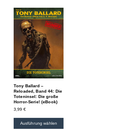
Tony Ballard –
Reloaded, Band 44: Die
Toteninsel: Die große
Horror-Serie! (eBook)
3,99
€
Ausführung wählen