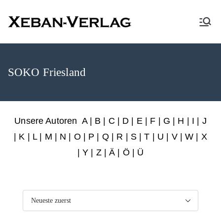
XEBAN-Verlag
SOKO Friesland
Unsere Autoren
A
|
B
|
C
|
D
|
E
|
F
|
G
|
H
|
I
|
J
|
K
|
L
|
M
|
N
|
O
|
P
|
Q
|
R
|
S
|
T
|
U
|
V
|
W
|
X
|
Y
|
Z
|
Ä
| Ö | Ü