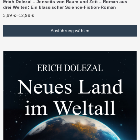
Erich Dolezal – Jenseits von Raum und Zeit – Roman aus
drei Welten: Ein klassischer Science-Fiction-Roman
–
3,99
€
12,99
€
Ausführung wählen