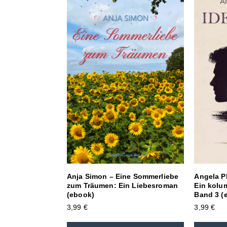
Anja Simon – Eine Sommerliebe
Angela Pl
zum Träumen: Ein Liebesroman
Ein kolum
(ebook)
Band 3 (
3,99
€
3,99
€