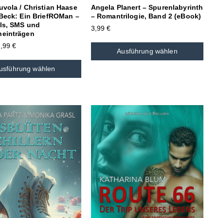
uvola / Christian Haase
Angela Planert – Spurenlabyrinth
 Beck: Ein BriefROMan –
– Romantrilogie, Band 2 (eBook)
ils, SMS und
3,99
€
einträgen
7,99
€
Ausführung wählen
usführung wählen