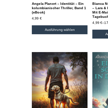
Angela Planert – Identität – Ein
Bianca N
kolumbianischer Thriller, Band 1
– Lara &
(eBook)
Mit E-Ma
Tagebuch
4,99
€
4,99
€
–
1
Ausführung wählen
A