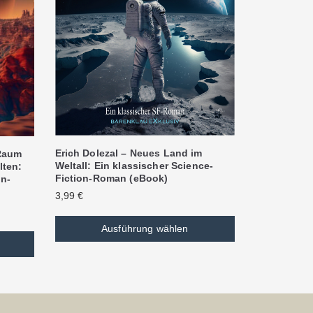
Erich Dolezal – Neues Land im
 Raum
Weltall: Ein klassischer Science-
lten:
Fiction-Roman (eBook)
on-
3,99
€
Ausführung wählen