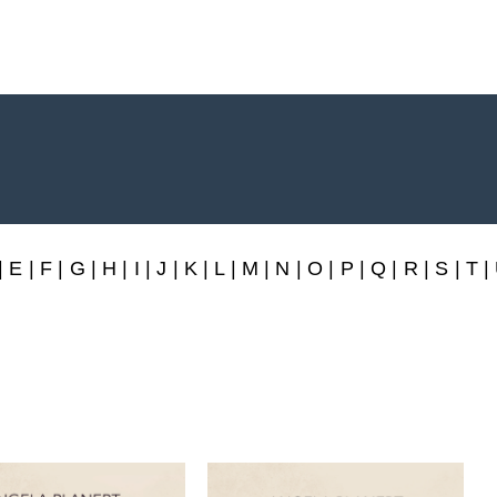
rlag
|
E
|
F
|
G
|
H
|
I
|
J
|
K
|
L
|
M
|
N
|
O
|
P
|
Q
|
R
|
S
|
T
|