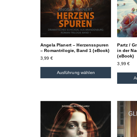
Angela Planert – Herzensspuren
Partz / G
– Romantrilogie, Band 1 (eBook)
in der N
(eBook)
3,99
€
3,99
€
Ausführung wählen
A