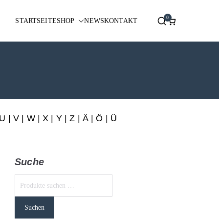
0
STARTSEITE
SHOP
NEWS
KONTAKT
U
|
V
|
W
|
X
|
Y
|
Z
|
Ä
| Ö | Ü
Suche
Suchen