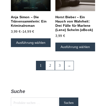
Anja Simon – Die
Horst Bieber – Ein
Tränensammlerin: Ein
Hauch von Wahrheit:
Kriminalroman
Drei Fälle für Marlene
(Lene) Schelm (eBook)
3,99
€
–
14,99
€
3,99
€
Ausführung wählen
Ausführung wählen
1
2
3
→
Suche
Suchen