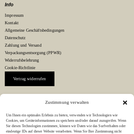
Info
Impressum
Kontakt
Allgemeine Geschäftsbedingungen
Datenschutz
Zahlung und Versand
Verpackungsentsorgung (PPWR)
Widerrufsbelehrung
Cookie-Richtlinie
Vertrag widerrufen
Zustimmung verwalten
Social Media Kanäle
Um Ihnen ein optimales Erlebnis zu bieten, verwenden wir Technologien wie
Folgen Sie uns auf Facebook oder Instagram:
Cookies, um Geräteinformationen zu speichern und/oder darauf zuzugreifen. Wenn
Sie diesen Technologien zustimmen, können wir Daten wie das Surfverhalten oder
eindeutige IDs auf dieser Website verarbeiten. Wenn Sie Ihre Zustimmung nicht