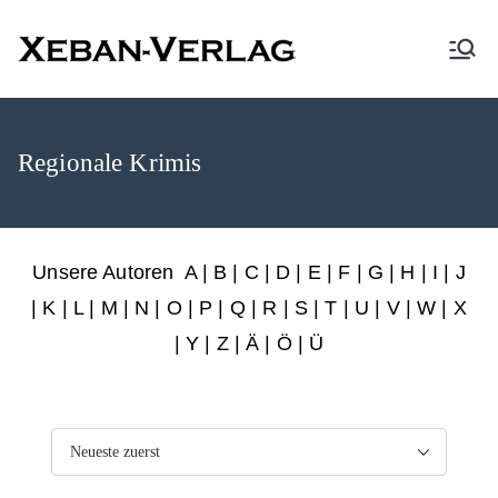
XEBAN-Verlag
Regionale Krimis
Unsere Autoren
A
|
B
|
C
|
D
|
E
|
F
|
G
|
H
|
I
|
J
|
K
|
L
|
M
|
N
|
O
|
P
|
Q
|
R
|
S
|
T
|
U
|
V
|
W
|
X
|
Y
|
Z
|
Ä
| Ö | Ü