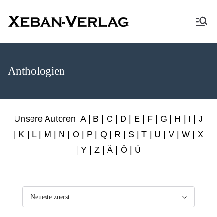
XEBAN-Verlag
Anthologien
Unsere Autoren
A
|
B
|
C
|
D
|
E
|
F
|
G
|
H
|
I
|
J
|
K
|
L
|
M
|
N
|
O
|
P
|
Q
|
R
|
S
|
T
|
U
|
V
|
W
|
X
|
Y
|
Z
|
Ä
| Ö | Ü