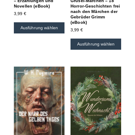
– Erzählungen und
Grusel-Märchen – 18
Novellen (eBook)
Horror-Geschichten frei
nach den Märchen der
3,99
€
Gebrüder Grimm
(eBook)
Ausführung wählen
3,99
€
Ausführung wählen