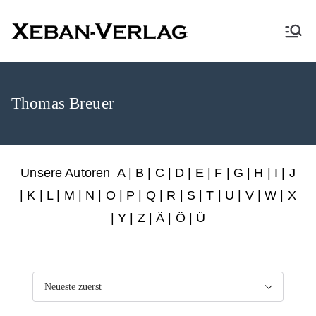
XEBAN-Verlag
Thomas Breuer
Unsere Autoren
A
|
B
|
C
|
D
|
E
|
F
|
G
|
H
|
I
|
J
|
K
|
L
|
M
|
N
|
O
|
P
|
Q
|
R
|
S
|
T
|
U
|
V
|
W
|
X
|
Y
|
Z
|
Ä
| Ö | Ü