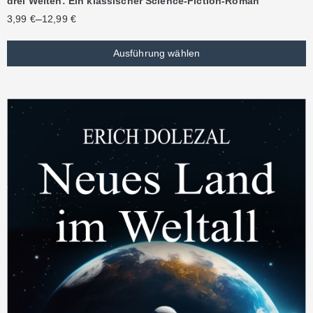
drei Welten: Ein klassischer Science-Fiction-Roman
–
3,99
€
12,99
€
Ausführung wählen