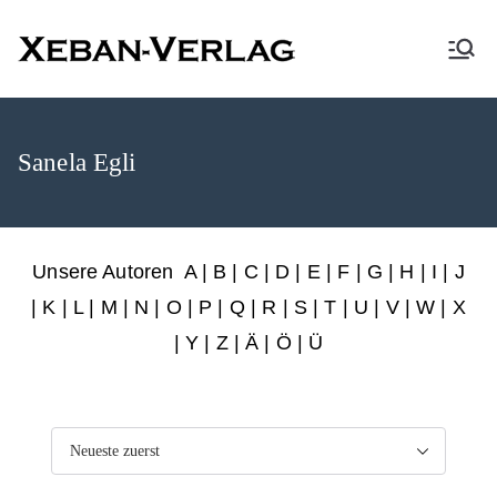
XEBAN-Verlag
Sanela Egli
Unsere Autoren
A
|
B
|
C
|
D
|
E
|
F
|
G
|
H
|
I
|
J
|
K
|
L
|
M
|
N
|
O
|
P
|
Q
|
R
|
S
|
T
|
U
|
V
|
W
|
X
|
Y
|
Z
|
Ä
| Ö | Ü