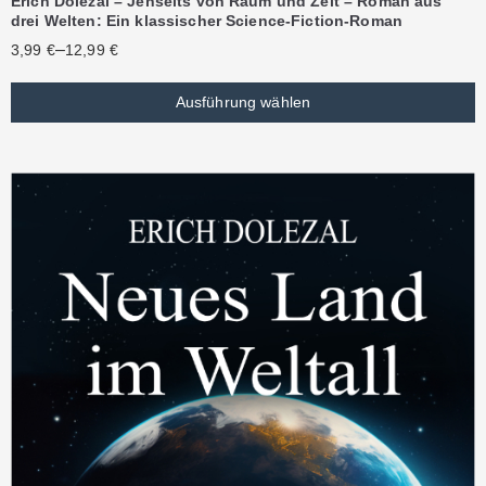
Erich Dolezal – Jenseits von Raum und Zeit – Roman aus
drei Welten: Ein klassischer Science-Fiction-Roman
–
3,99
€
12,99
€
Ausführung wählen