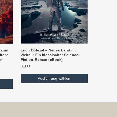
Erich Dolezal – Neues Land im
 Raum
Weltall: Ein klassischer Science-
lten:
Fiction-Roman (eBook)
on-
3,99
€
Ausführung wählen