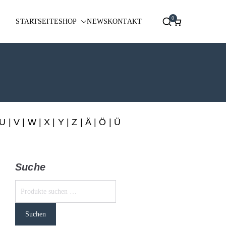
0
STARTSEITE
SHOP
NEWS
KONTAKT
U
|
V
|
W
|
X
|
Y
|
Z
|
Ä
| Ö | Ü
Suche
Suchen