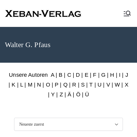
XEBAN-Verlag
Walter G. Pfaus
Unsere Autoren
A
|
B
|
C
|
D
|
E
|
F
|
G
|
H
|
I
|
J
|
K
|
L
|
M
|
N
|
O
|
P
|
Q
|
R
|
S
|
T
|
U
|
V
|
W
|
X
|
Y
|
Z
|
Ä
| Ö | Ü