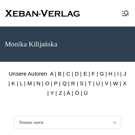
XEBAN-Verlag
Monika Kilijańska
Unsere Autoren
A
|
B
|
C
|
D
|
E
|
F
|
G
|
H
|
I
|
J
|
K
|
L
|
M
|
N
|
O
|
P
|
Q
|
R
|
S
|
T
|
U
|
V
|
W
|
X
|
Y
|
Z
|
Ä
| Ö | Ü