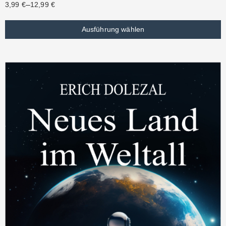
–
3,99
€
12,99
€
Ausführung wählen