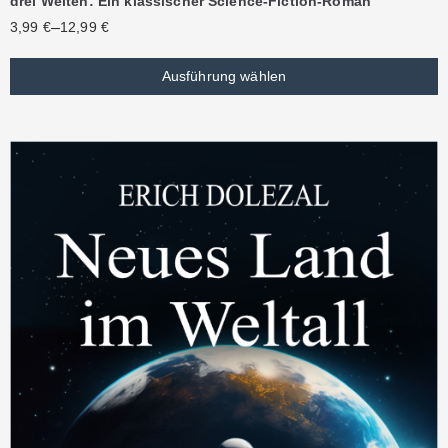
drei Welten: Ein klassischer Science-Fiction-Roman
–
3,99
€
12,99
€
Ausführung wählen