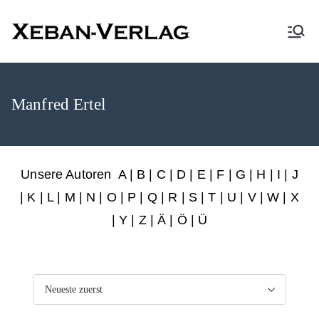
XEBAN-Verlag
Manfred Ertel
Unsere Autoren
A
|
B
|
C
|
D
|
E
|
F
|
G
|
H
|
I
|
J
|
K
|
L
|
M
|
N
|
O
|
P
|
Q
|
R
|
S
|
T
|
U
|
V
|
W
|
X
|
Y
|
Z
|
Ä
| Ö | Ü