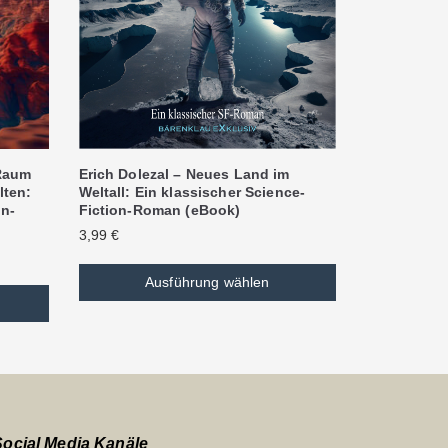
Erich Dolezal – Neues Land im
 Raum
Weltall: Ein klassischer Science-
lten:
Fiction-Roman (eBook)
on-
3,99
€
Ausführung wählen
Social Media Kanäle