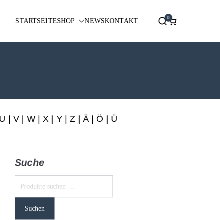
0
STARTSEITE
SHOP
NEWS
KONTAKT
U
|
V
|
W
|
X
|
Y
|
Z
|
Ä
| Ö | Ü
Suche
Suchen