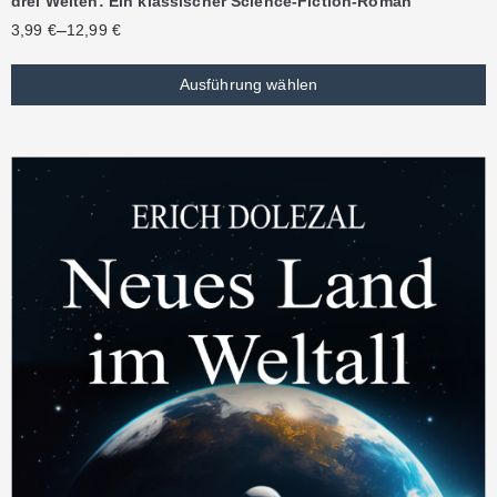
drei Welten: Ein klassischer Science-Fiction-Roman
–
3,99
€
12,99
€
Ausführung wählen