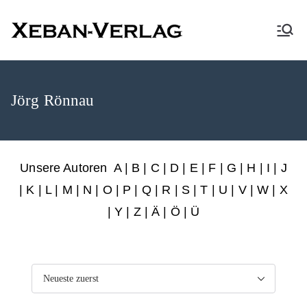
XEBAN-Verlag
Jörg Rönnau
Unsere Autoren
A
|
B
|
C
|
D
|
E
|
F
|
G
|
H
|
I
|
J
|
K
|
L
|
M
|
N
|
O
|
P
|
Q
|
R
|
S
|
T
|
U
|
V
|
W
|
X
|
Y
|
Z
|
Ä
| Ö | Ü