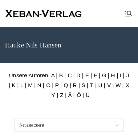
XEBAN-Verlag
Hauke Nils Hansen
Unsere Autoren
A
|
B
|
C
|
D
|
E
|
F
|
G
|
H
|
I
|
J
|
K
|
L
|
M
|
N
|
O
|
P
|
Q
|
R
|
S
|
T
|
U
|
V
|
W
|
X
|
Y
|
Z
|
Ä
| Ö | Ü