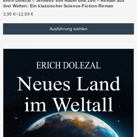
Erich Dolezal – Jenseits von Raum und Zeit – Roman aus
drei Welten: Ein klassischer Science-Fiction-Roman
–
3,99
€
12,99
€
Ausführung wählen