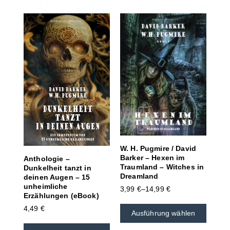
W. H. Pugmire / David
Barker – Hexen im
Anthologie –
Traumland – Witches in
Dunkelheit tanzt in
Dreamland
deinen Augen – 15
unheimliche
3,99
€
–
14,99
€
Erzählungen (eBook)
4,49
€
Ausführung wählen