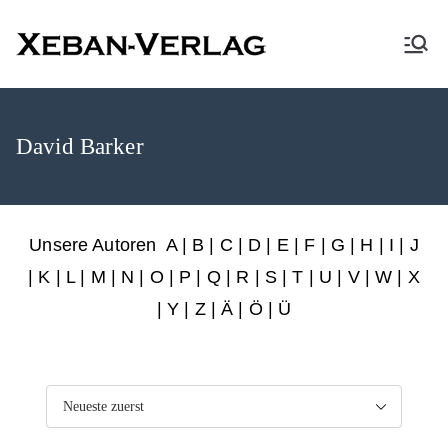
XEBAN-Verlag
David Barker
Unsere Autoren
A
|
B
|
C
|
D
|
E
|
F
|
G
|
H
|
I
|
J
|
K
|
L
|
M
|
N
|
O
|
P
|
Q
|
R
|
S
|
T
|
U
|
V
|
W
|
X
|
Y
|
Z
|
Ä
| Ö | Ü