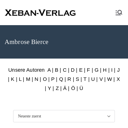
XEBAN-Verlag
Ambrose Bierce
Unsere Autoren
A
|
B
|
C
|
D
|
E
|
F
|
G
|
H
|
I
|
J
|
K
|
L
|
M
|
N
|
O
|
P
|
Q
|
R
|
S
|
T
|
U
|
V
|
W
|
X
|
Y
|
Z
|
Ä
| Ö | Ü