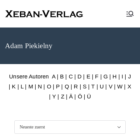
XEBAN-Verlag
Adam Piekielny
Unsere Autoren
A
|
B
|
C
|
D
|
E
|
F
|
G
|
H
|
I
|
J
|
K
|
L
|
M
|
N
|
O
|
P
|
Q
|
R
|
S
|
T
|
U
|
V
|
W
|
X
|
Y
|
Z
|
Ä
| Ö | Ü