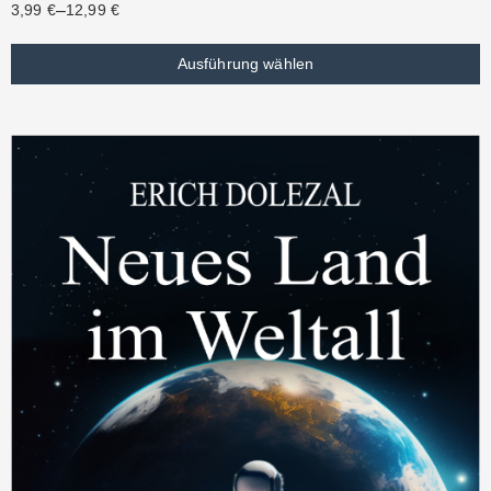
–
3,99
€
12,99
€
Ausführung wählen